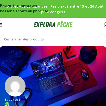
Passer à la navigation
Prévoyez vos commandes ! Pas d’expé entre 13 et 26 Août
Passer au contenu principal
pour congés !
test test
0