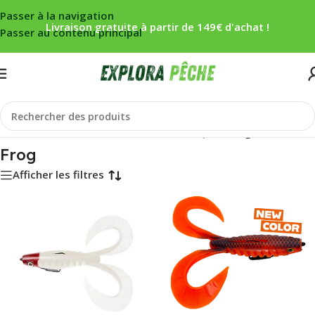
Passer à la navigation
Livraison gratuite à partir de 149€ d'achat !
Passer au contenu principal
Accueil
/
Carnassier
/
Leurres
/
Leurres souples
/
Frog
Frog
Afficher les filtres