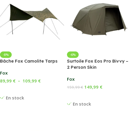
-8%
-6%
Bâche Fox Camolite Tarps
Surtoile Fox Eos Pro Bivvy –
2 Person Skin
Fox
Fox
89,99
€
–
109,99
€
149,99
€
159,99
€
Choix Des Options
Ajouter Au Panier
En stock
En stock