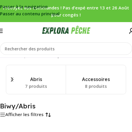
Passer à la navigation
Prévoyez vos commandes ! Pas d’expé entre 13 et 26 Août
Passer au contenu principal
pour congés !
Accueil
/
Carpe
/
Bivouac
/
Biwy/Abris
Abris
Accessoires
7 produits
8 produits
Biwy/Abris
Afficher les filtres