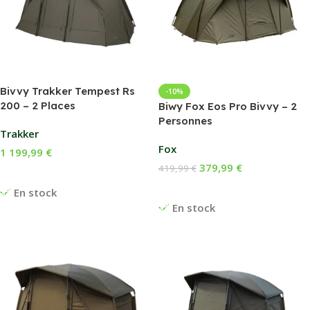
Bivvy Trakker Tempest Rs
-10%
200 – 2 Places
Biwy Fox Eos Pro Bivvy – 2
Personnes
Trakker
Fox
1 199,99
€
379,99
€
419,99
€
Ajouter Au Panier
Ajouter Au Panier
En stock
En stock