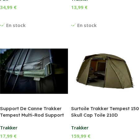
34,99
€
13,99
€
Ajouter Au Panier
Ajouter Au Panier
En stock
En stock
Support De Canne Trakker
Surtoile Trakker Tempest 150
Tempest Multi-Rod Support
Skull Cap Toile 210D
Trakker
Trakker
17,99
€
159,99
€