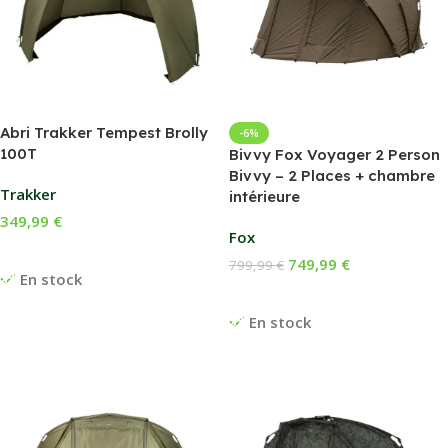
Abri Trakker Tempest Brolly
-6%
100T
Bivvy Fox Voyager 2 Person
Bivvy – 2 Places + chambre
Trakker
intérieure
349,99
€
Fox
Ajouter Au Panier
749,99
€
799,99
€
En stock
Ajouter Au Panier
En stock