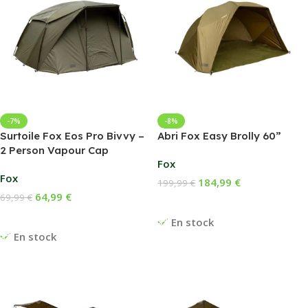
-7%
-8%
Surtoile Fox Eos Pro Bivvy –
Abri Fox Easy Brolly 60”
2 Person Vapour Cap
Fox
Fox
184,99
€
199,99
€
64,99
€
69,99
€
Ajouter Au Panier
Ajouter Au Panier
En stock
En stock