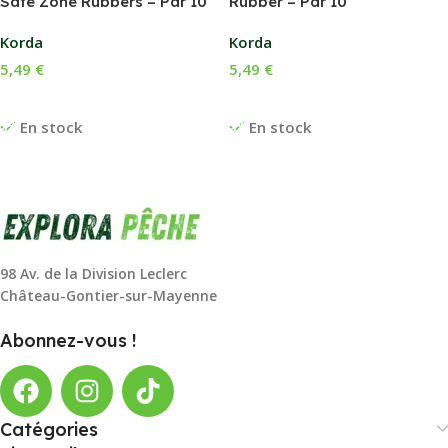
Safe Zone Rubbers – Par 10
Rubber – Par 10
Korda
Korda
5,49
€
5,49
€
Choix Des Options
Choix Des Options
En stock
En stock
98 Av. de la Division Leclerc
Château-Gontier-sur-Mayenne
Abonnez-vous !
Catégories