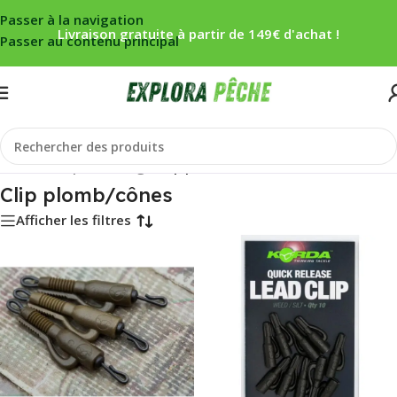
Passer à la navigation
Livraison gratuite à partir de 149€ d'achat !
Passer au contenu principal
Accueil
/
Carpe
/
Montage
/
Clip plomb/cônes
Clip plomb/cônes
Afficher les filtres