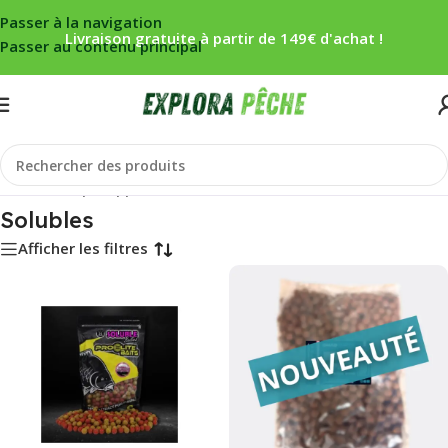
Passer à la navigation
Livraison gratuite à partir de 149€ d'achat !
Passer au contenu principal
Accueil
/
Carpe
/
Appâts
/
Solubles
Solubles
Afficher les filtres