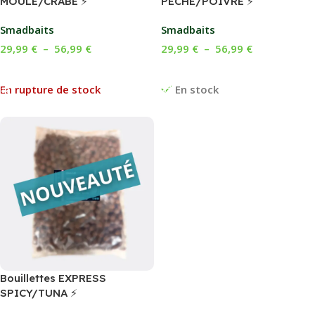
MOULE/CRABE ⚡
PÊCHE/POIVRE ⚡
Smadbaits
Smadbaits
29,99
€
–
56,99
€
29,99
€
–
56,99
€
Choix Des Options
Choix Des Options
En rupture de stock
En stock
Bouillettes EXPRESS
SPICY/TUNA ⚡