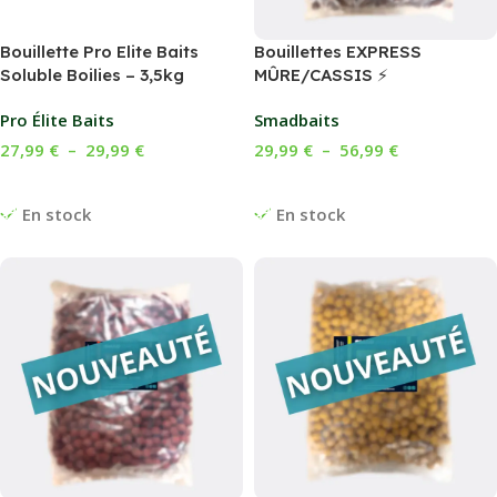
Bouillette Pro Elite Baits
Bouillettes EXPRESS
Soluble Boilies – 3,5kg
MÛRE/CASSIS ⚡
Pro Élite Baits
Smadbaits
27,99
€
–
29,99
€
29,99
€
–
56,99
€
Choix Des Options
Choix Des Options
En stock
En stock