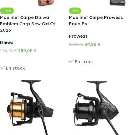
-25%
-6%
Moulinet Carpe Daiwa
Moulinet Carpe Prowess
Emblem Carp Scw Qd Ot
Equa Bs
2023
Prowess
Daiwa
84,90
€
89,90
€
169,00
€
224,00
€
Ajouter Au Panier
Ajouter Au Panier
En stock
En stock