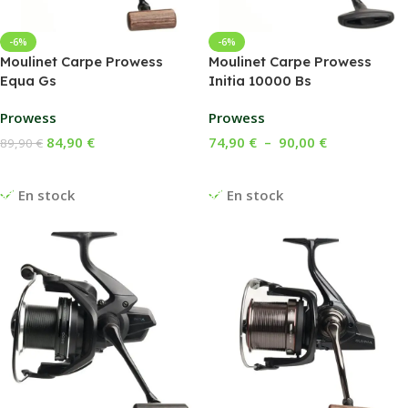
-6%
-6%
Moulinet Carpe Prowess
Moulinet Carpe Prowess
Equa Gs
Initia 10000 Bs
Prowess
Prowess
84,90
€
74,90
€
–
90,00
€
89,90
€
Ajouter Au Panier
Choix Des Options
En stock
En stock