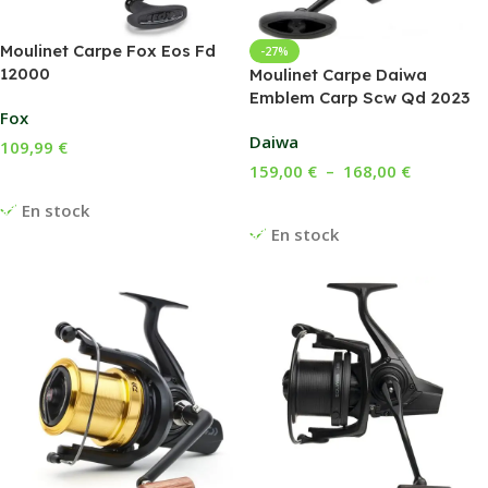
Moulinet Carpe Fox Eos Fd
-27%
12000
Moulinet Carpe Daiwa
Emblem Carp Scw Qd 2023
Fox
Daiwa
109,99
€
159,00
€
–
168,00
€
Ajouter Au Panier
Choix Des Options
En stock
En stock