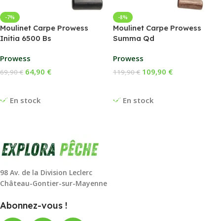
-7%
-8%
Moulinet Carpe Prowess
Moulinet Carpe Prowess
Initia 6500 Bs
Summa Qd
Prowess
Prowess
64,90
€
109,90
€
69,90
€
119,90
€
Ajouter Au Panier
Ajouter Au Panier
En stock
En stock
98 Av. de la Division Leclerc
Château-Gontier-sur-Mayenne
Abonnez-vous !