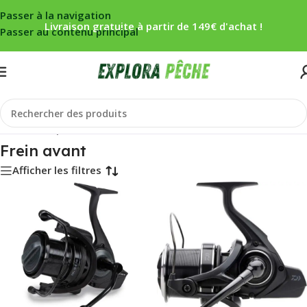
Passer à la navigation
Livraison gratuite à partir de 149€ d'achat !
Passer au contenu principal
Accueil
/
Carpe
/
Moulinets
/
Frein avant
Frein avant
Afficher les filtres