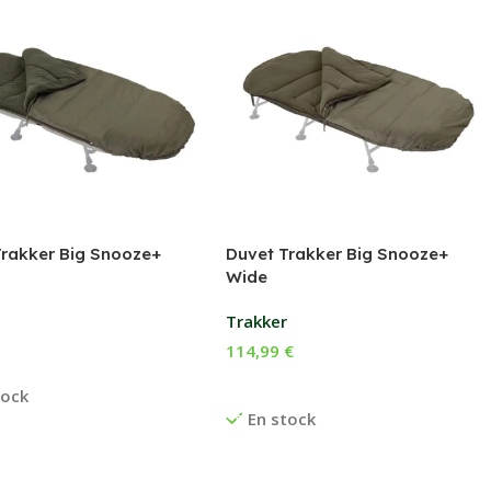
Trakker Big Snooze+
Duvet Trakker Big Snooze+
Wide
r
Trakker
114,99
€
r Au Panier
Ajouter Au Panier
tock
En stock