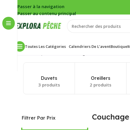
Passer à la navigation
Passer au contenu principal
Toutes Les Catégories
Calendriers De L’avent
Boutique
M
Accueil
/
Carpe
/
Bivouac
/
Couchage
5 résultats affichés
Duvets
Oreillers
3 produits
2 produits
Couchage
Filtrer Par Prix