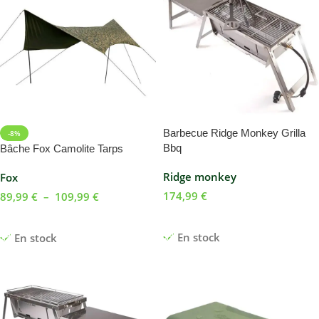
Barbecue Ridge Monkey Grilla
-8%
Bbq
Bâche Fox Camolite Tarps
Ridge monkey
Fox
174,99
€
89,99
€
–
109,99
€
Ajouter Au Panier
Choix Des Options
En stock
En stock