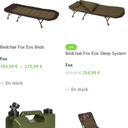
Bedchair Fox Eos Beds
-8%
Bedchair Fox Eos Sleep System
Fox
Fox
169,99
€
–
215,99
€
254,99
€
275,99
€
Choix Des Options
Ajouter Au Panier
En stock
En stock