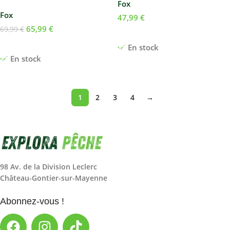
Fox
Fox
47,99
€
65,99
€
69,99
€
Ajouter Au Panier
Ajouter Au Panier
En stock
En stock
1
2
3
4
→
98 Av. de la Division Leclerc
Château-Gontier-sur-Mayenne
Abonnez-vous !