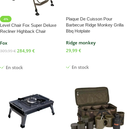
Plaque De Cuisson Pour
-8%
Barbecue Ridge Monkey Grilla
Level Chair Fox Super Deluxe
Bbq Hotplate
Recliner Highback Chair
Ridge monkey
Fox
29,99
€
284,99
€
309,99
€
Ajouter Au Panier
Ajouter Au Panier
En stock
En stock