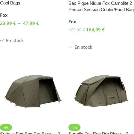
Cool Bags
Sac Pique Nique Fox Camolite 2
Person Session Cooler/Food Bag
Fox
Fox
23,99
€
–
47,99
€
164,99
€
169,99
€
Choix Des Options
Ajouter Au Panier
En stock
En stock
-6%
-7%
Surtoile Fox Eos Pro Bivvy – 2
Surtoile Fox Eos Pro Bivvy – 2