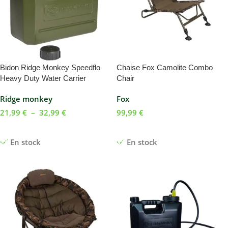
Bidon Ridge Monkey Speedflo
Chaise Fox Camolite Combo
Heavy Duty Water Carrier
Chair
Ridge monkey
Fox
21,99
€
–
32,99
€
99,99
€
Choix Des Options
Ajouter Au Panier
En stock
En stock