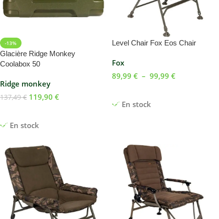
Level Chair Fox Eos Chair
-13%
Glacière Ridge Monkey
Fox
Coolabox 50
89,99
€
–
99,99
€
Ridge monkey
Choix Des Options
119,90
€
137,49
€
En stock
Ajouter Au Panier
En stock