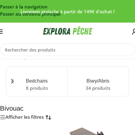
Passer à la navigation
Livraison gratuite à partir de 149€ d'achat !
Passer au contenu principal
Accueil
/
Carpe
/
Bivouac
Bedchairs
Biwy/Abris
8 produits
34 produits
Bivouac
Afficher les filtres