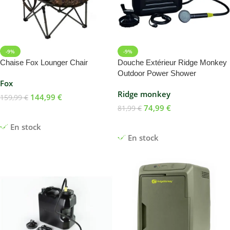
-9%
-9%
Chaise Fox Lounger Chair
Douche Extérieur Ridge Monkey
Outdoor Power Shower
Fox
Ridge monkey
144,99
€
159,99
€
74,99
€
81,99
€
Ajouter Au Panier
Ajouter Au Panier
En stock
En stock