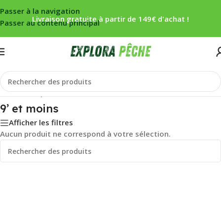
Passer à la navigation
Livraison gratuite à partir de 149€ d'achat !
Passer au contenu principal
Accueil
/
Carpe
/
Cannes
/
9’ et moins
9’ et moins
Afficher les filtres
Aucun produit ne correspond à votre sélection.