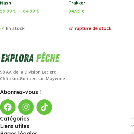
Nash
Trakker
59,99
€
–
64,99
€
34,99
€
Choix Des Options
Lire La Suite
En stock
En rupture de stock
98 Av. de la Division Leclerc
Château-Gontier-sur-Mayenne
Abonnez-vous !
Catégories
Liens utiles
Pages légales