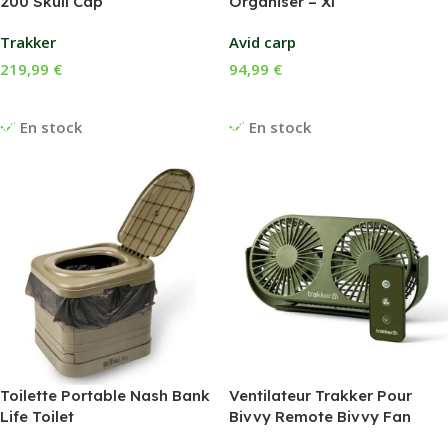
200 Skull Cap
Organiser – Xl
Trakker
Avid carp
219,99
€
94,99
€
Ajouter Au Panier
Ajouter Au Panier
En stock
En stock
Toilette Portable Nash Bank
Ventilateur Trakker Pour
Life Toilet
Bivvy Remote Bivvy Fan