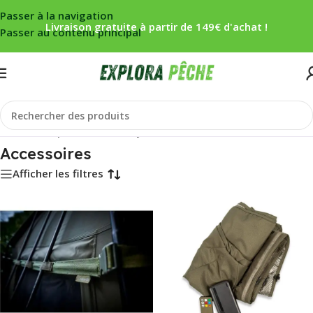
Passer à la navigation
Livraison gratuite à partir de 149€ d'achat !
Passer au contenu principal
Accueil
/
Carpe
/
Bivouac
/
Biwy/Abris
/
Accessoires
Accessoires
Afficher les filtres