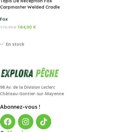
Tapis De Réception Fox
Carpmaster Welded Cradle
Fox
164,00
€
179,99
€
Ajouter Au Panier
En stock
98 Av. de la Division Leclerc
Château-Gontier-sur-Mayenne
Abonnez-vous !