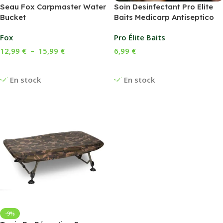
Seau Fox Carpmaster Water
Soin Desinfectant Pro Elite
Bucket
Baits Medicarp Antiseptico
Fox
Pro Élite Baits
12,99
€
–
15,99
€
6,99
€
Choix Des Options
Ajouter Au Panier
En stock
En stock
-9%