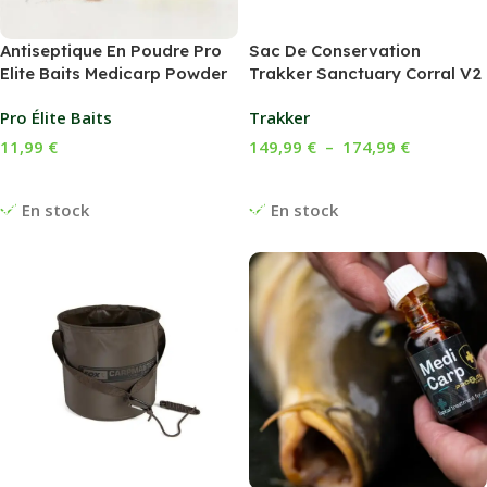
Antiseptique En Poudre Pro
Sac De Conservation
Elite Baits Medicarp Powder
Trakker Sanctuary Corral V2
Pro Élite Baits
Trakker
11,99
€
149,99
€
–
174,99
€
Ajouter Au Panier
Choix Des Options
En stock
En stock