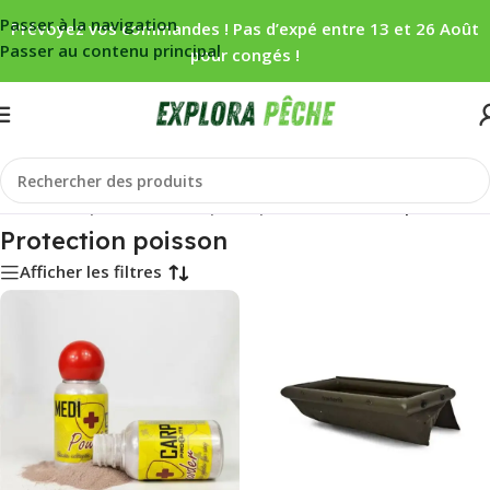
Passer à la navigation
Prévoyez vos commandes ! Pas d’expé entre 13 et 26 Août
Passer au contenu principal
pour congés !
Accueil
/
Carpe
/
No kill
/
Réception/pesée
/
Protection poisson
Protection poisson
Afficher les filtres