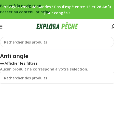
Passer à la navigation
Prévoyez vos commandes ! Pas d’expé entre 13 et 26 Août
Passer au contenu principal
pour congés !
Accueil
/
Carpe
/
Montage
/
Anti angle
Anti angle
Afficher les filtres
Aucun produit ne correspond à votre sélection.