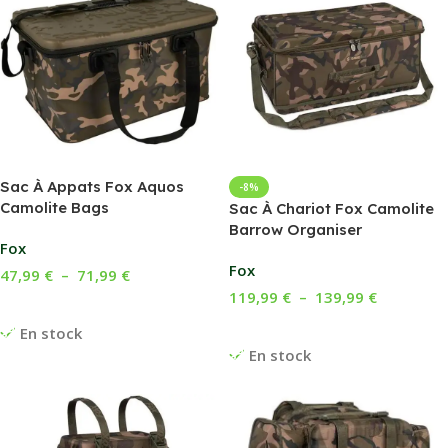
Sac À Appats Fox Aquos
-8%
Camolite Bags
Sac À Chariot Fox Camolite
Barrow Organiser
Fox
Fox
47,99
€
–
71,99
€
119,99
€
–
139,99
€
Choix Des Options
Choix Des Options
En stock
En stock