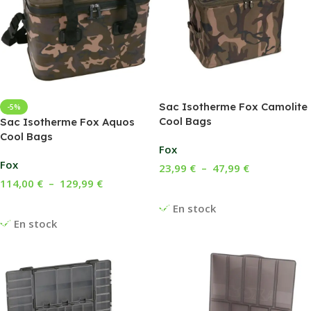
Sac Isotherme Fox Camolite
-5%
Cool Bags
Sac Isotherme Fox Aquos
Cool Bags
Fox
Fox
23,99
€
–
47,99
€
114,00
€
–
129,99
€
Choix Des Options
Choix Des Options
En stock
En stock