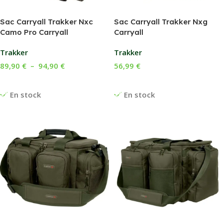
Sac Carryall Trakker Nxc
Sac Carryall Trakker Nxg
Camo Pro Carryall
Carryall
Trakker
Trakker
89,90
€
–
94,90
€
56,99
€
Choix Des Options
Ajouter Au Panier
En stock
En stock