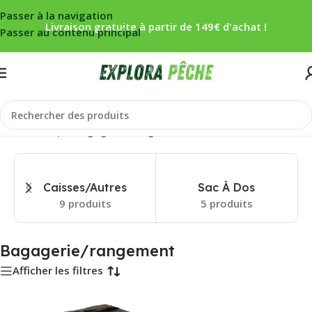
Passer à la navigation
Livraison gratuite à partir de 149€ d'achat !
Passer au contenu principal
Accueil
/
Carpe
/
Bagagerie/rangement
Caisses/Autres
Sac À Dos
9 produits
5 produits
Bagagerie/rangement
Afficher les filtres