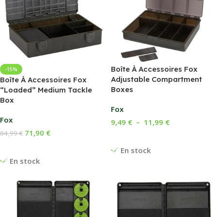
Boîte À Accessoires Fox
-15%
Adjustable Compartment
Boîte À Accessoires Fox
Boxes
“Loaded” Medium Tackle
Box
Fox
Fox
9,49
€
–
11,99
€
71,90
€
84,99
€
Choix Des Options
Ajouter Au Panier
En stock
En stock