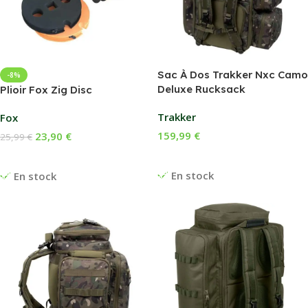
Sac À Dos Trakker Nxc Camo
-8%
Deluxe Rucksack
Plioir Fox Zig Disc
Trakker
Fox
159,99
€
23,90
€
25,99
€
Ajouter Au Panier
Ajouter Au Panier
En stock
En stock