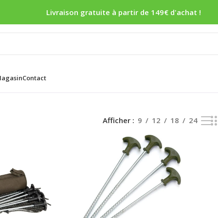
Livraison gratuite à partir de 149€ d'achat !
agasin
Contact
s affichés
Afficher
9
12
18
24