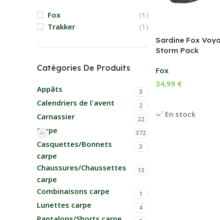
Fox
(1)
Trakker
(1)
Sardine Fox Voya
Storm Pack
Catégories De Produits
Fox
34,99
€
Appâts
3
Ajouter Au Panier
Calendriers de l'avent
2
En stock
Carnassier
22
Carpe
372
Casquettes/Bonnets
3
carpe
Chaussures/Chaussettes
13
carpe
Combinaisons carpe
1
Lunettes carpe
4
Pantalons/Shorts carpe