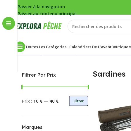
Passer à la navigation
Passer au contenu principal
Toutes Les Catégories
Calendriers De L’avent
Boutique
M
Accueil
/
Carpe
/
Bivouac
/
Biwy/Abris
/
Sardines
2 résultat
Sardines
Filtrer Par Prix
Prix :
10 €
—
40 €
Filtrer
Marques