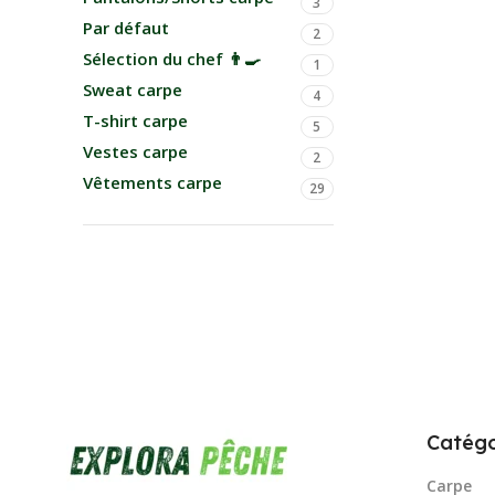
3
Par défaut
2
Sélection du chef 👨‍🍳
1
Sweat carpe
4
T-shirt carpe
5
Vestes carpe
2
Vêtements carpe
29
Catégo
Carpe