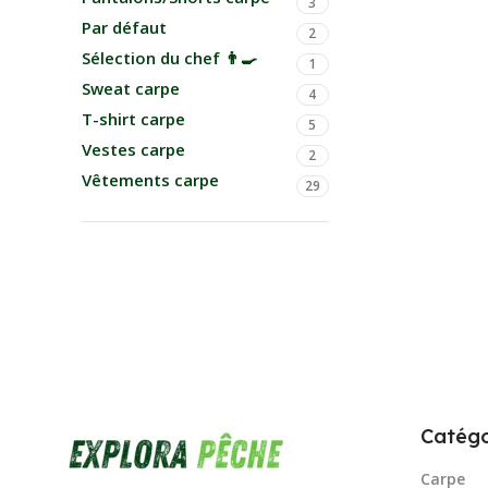
3
Par défaut
2
Sélection du chef 👨‍🍳
1
Sweat carpe
4
T-shirt carpe
5
Vestes carpe
2
Vêtements carpe
29
Catégo
Carpe