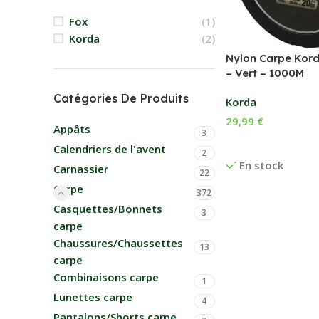
Fox
(1)
Korda
(2)
Nylon Carpe Kor
– Vert – 1000M
Catégories De Produits
Korda
29,99
€
Appâts
3
Choix Des Options
Calendriers de l'avent
2
En stock
Carnassier
22
Carpe
372
Casquettes/Bonnets
3
carpe
Chaussures/Chaussettes
13
carpe
Combinaisons carpe
1
Lunettes carpe
4
Pantalons/Shorts carpe