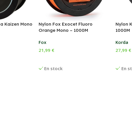
da Kaizen Mono
Nylon Fox Exocet Fluoro
Nylon 
Orange Mono – 1000M
1000M
Fox
Korda
21,99
€
27,99
€
Choix Des Options
Choix 
En stock
En s