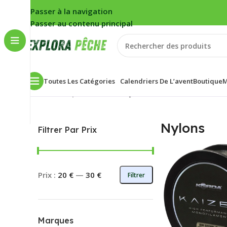
Passer à la navigation
Passer au contenu principal
Toutes Les Catégories
Calendriers De L’avent
Boutique
M
Accueil
/
Carpe
/
Filaments
/
Nylons
3 résultats affichés
Nylons
Filtrer Par Prix
Prix :
20 €
—
30 €
Filtrer
Marques