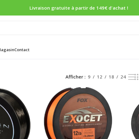
Livraison gratuite à partir de 149€ d'achat !
agasin
Contact
Afficher
9
12
18
24