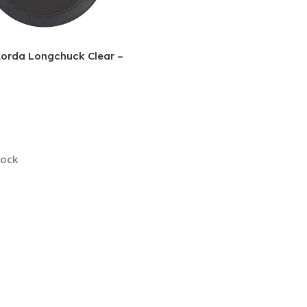
Korda Longchuck Clear –
Des Options
tock