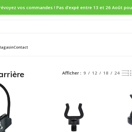
révoyez vos commandes ! Pas d’expé entre 13 et 26 Août pou
agasin
Contact
sultats affichés
arrière
Afficher
9
12
18
24