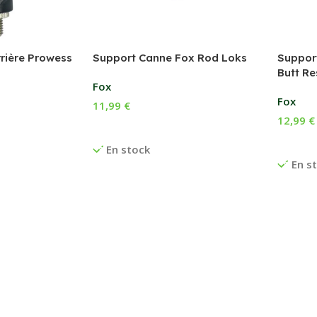
rière Prowess
Support Canne Fox Rod Loks
Suppor
Butt Re
Fox
Fox
11,99
€
12,99
€
Choix Des Options
Ajoute
En stock
En s