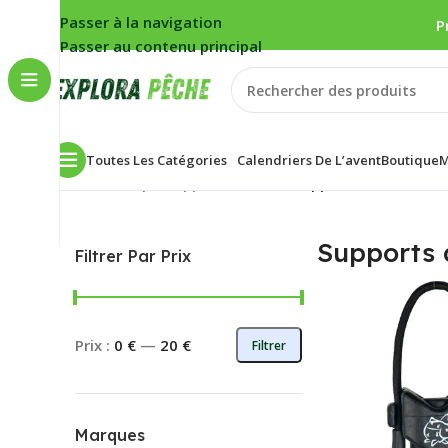
Passer à la navigation
P
Passer au contenu principal
Toutes Les Catégories
Calendriers De L’avent
Boutique
M
Accueil
/
Carpe
/
Supports cannes
/
Supports arrière
3 ré
Supports 
Filtrer Par Prix
Prix :
0 €
—
20 €
Filtrer
Marques