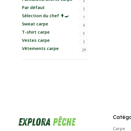
3
Par défaut
2
Sélection du chef 👨‍🍳
1
Sweat carpe
4
T-shirt carpe
5
Vestes carpe
2
Vêtements carpe
29
Catégo
Carpe