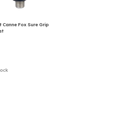
t Canne Fox Sure Grip
st
r Au Panier
tock