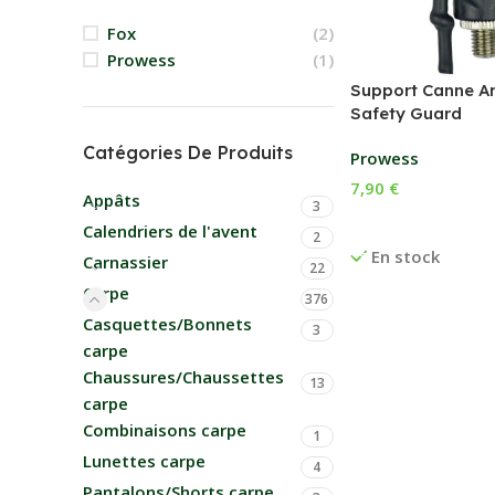
Fox
(2)
Prowess
(1)
Support Canne Ar
Safety Guard
Catégories De Produits
Prowess
7,90
€
Appâts
3
Ajouter Au Panier
Calendriers de l'avent
2
En stock
Carnassier
22
Carpe
376
Casquettes/Bonnets
3
carpe
Chaussures/Chaussettes
13
carpe
Combinaisons carpe
1
Lunettes carpe
4
Pantalons/Shorts carpe