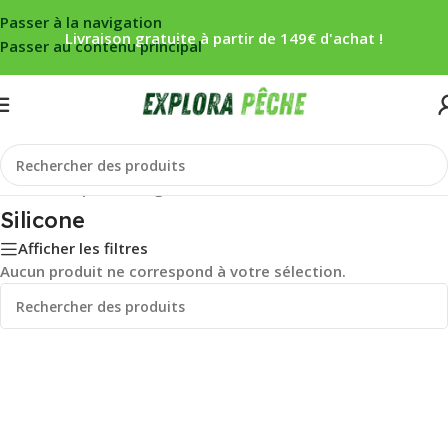
Passer à la navigation
Livraison gratuite à partir de 149€ d'achat !
Passer au contenu principal
Accueil
/
Carpe
/
Montage
/
Gaines
/
Silicone
Silicone
Afficher les filtres
Aucun produit ne correspond à votre sélection.