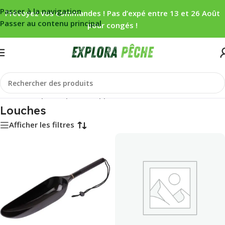
Passer à la navigation
Prévoyez vos commandes ! Pas d’expé entre 13 et 26 Août
Passer au contenu principal
pour congés !
Accueil
/
Carpe
/
Propulsion appâts
/
Louches
Louches
Afficher les filtres