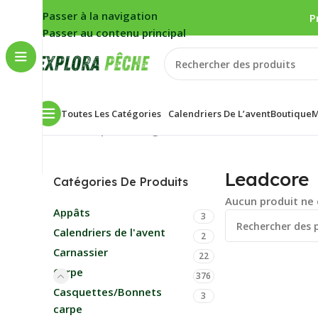
Passer à la navigation
P
Passer au contenu principal
Toutes Les Catégories
Calendriers De L’avent
Boutique
M
Accueil
/
Carpe
/
Montage
/
Leadcore
Leadcore
Catégories De Produits
Aucun produit ne 
Appâts
3
Calendriers de l'avent
2
Carnassier
22
Carpe
376
Casquettes/Bonnets
3
carpe