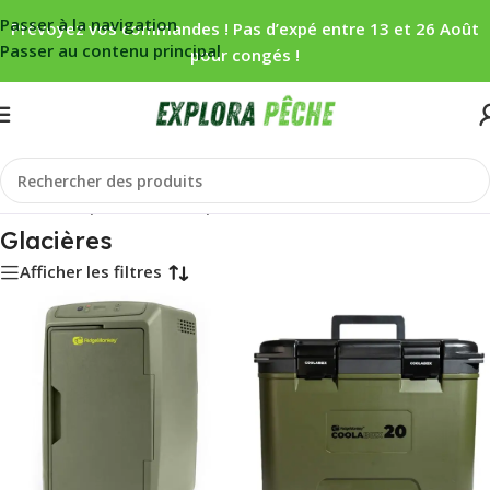
Passer à la navigation
Prévoyez vos commandes ! Pas d’expé entre 13 et 26 Août
Passer au contenu principal
pour congés !
Accueil
/
Carpe
/
Bivouac
/
Repas
/
Glacières
Glacières
Afficher les filtres