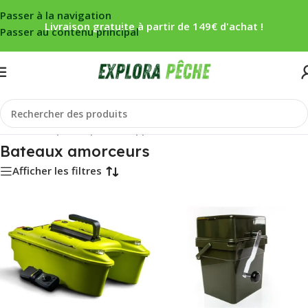
Passer à la navigation
Livraison gratuite à partir de 149€ d'achat !
Passer au contenu principal
Accueil
/
Carpe
/
Propulsion appâts
/
Bateaux amorceurs
Bateaux amorceurs
Afficher les filtres