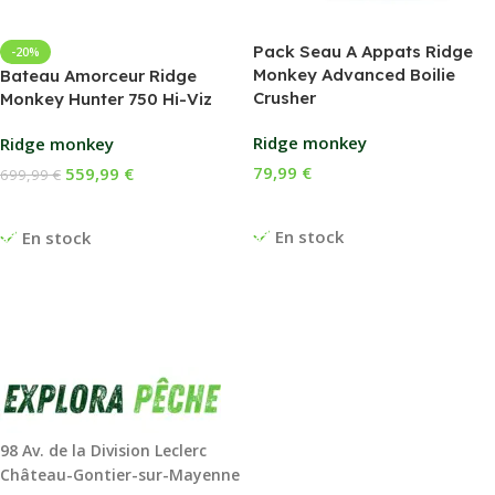
Pack Seau A Appats Ridge
-20%
Monkey Advanced Boilie
Bateau Amorceur Ridge
Crusher
Monkey Hunter 750 Hi-Viz
Ridge monkey
Ridge monkey
79,99
€
559,99
€
699,99
€
Ajouter Au Panier
Ajouter Au Panier
En stock
En stock
98 Av. de la Division Leclerc
Château-Gontier-sur-Mayenne