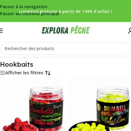
Passer à la navigation
Livraison gratuite à partir de 149€ d'achat !
Passer au contenu principal
Accueil
/
Carpe
/
Appâts
/
Hookbaits
Hookbaits
Afficher les filtres