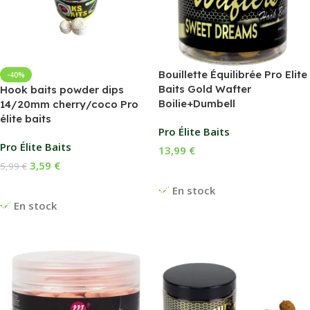
Bouillette Équilibrée Pro Elite
-40%
Baits Gold Wafter
Hook baits powder dips
Boilie+Dumbell
14/20mm cherry/coco Pro
élite baits
Pro Élite Baits
Pro Élite Baits
13,99
€
3,59
€
5,99
€
Choix Des Options
Ajouter Au Panier
En stock
En stock