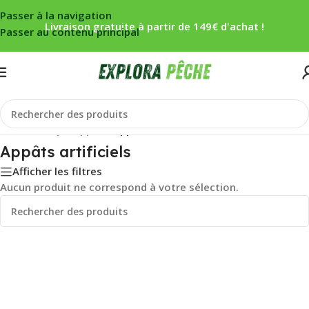
Passer à la navigation
Livraison gratuite à partir de 149€ d'achat !
Passer au contenu principal
Accueil
/
Carpe
/
Appâts
/
Appâts artificiels
Appâts artificiels
Afficher les filtres
Aucun produit ne correspond à votre sélection.