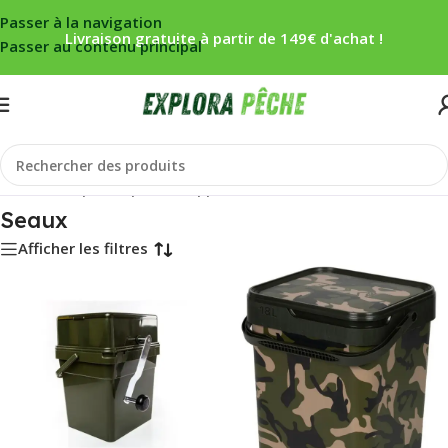
Passer à la navigation
Livraison gratuite à partir de 149€ d'achat !
Passer au contenu principal
Accueil
/
Carpe
/
Propulsion appâts
/
Seaux
Seaux
Afficher les filtres