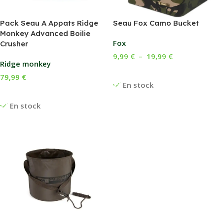
Pack Seau A Appats Ridge
Seau Fox Camo Bucket
Monkey Advanced Boilie
Fox
Crusher
9,99
€
–
19,99
€
Ridge monkey
Choix Des Options
79,99
€
En stock
Ajouter Au Panier
En stock