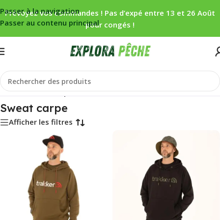
Passer à la navigation
Prévoyez vos commandes ! Pas d’expé entre 13 et 26 Août
Passer au contenu principal
pour congés !
Accueil
/
Sweat carpe
Sweat carpe
Afficher les filtres