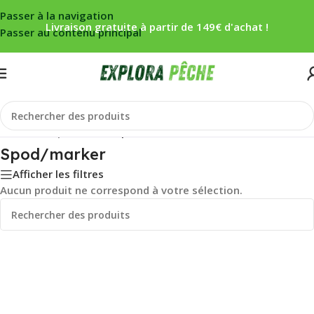
Passer à la navigation
Livraison gratuite à partir de 149€ d'achat !
Passer au contenu principal
Accueil
/
Carpe
/
Cannes
/
Spod/marker
Spod/marker
Afficher les filtres
Aucun produit ne correspond à votre sélection.