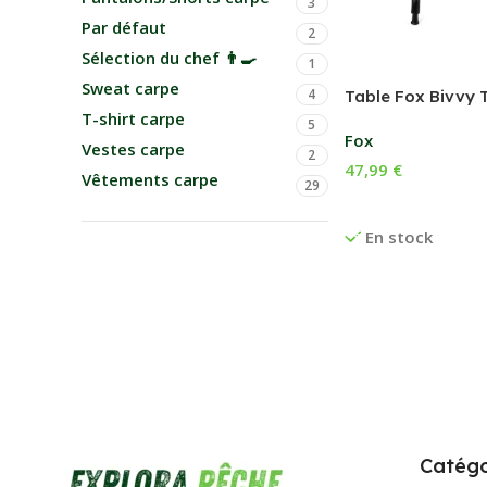
3
Par défaut
2
Sélection du chef 👨‍🍳
1
Sweat carpe
4
Table Fox Bivvy 
T-shirt carpe
5
Fox
Vestes carpe
2
47,99
€
Vêtements carpe
29
Ajouter Au Panier
En stock
Catégo