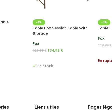
Table
-4%
-4%
Table Fox Session Table With
Table F
Storage
Fox
Fox
119,99
€
134,99
€
139,99
€
Lire La
Ajouter Au Panier
En rupt
En stock
ries
Liens utiles
Pages léga