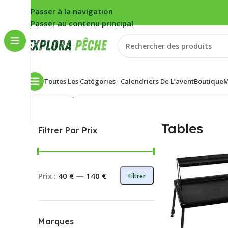
Passer à la navigation
Passer au contenu principal
Toutes Les Catégories
Calendriers De L’avent
Boutique
M
Accueil
/
Carpe
/
Bivouac
/
Tables
7 résultats affichés
Tables
Filtrer Par Prix
Prix :
40 €
—
140 €
Filtrer
Marques