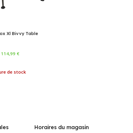
ox Xl Bivvy Table
114,99
€
 Suite
ure de stock
les
Horaires du magasin