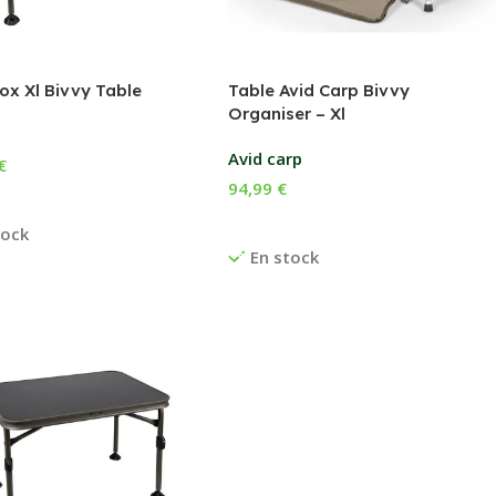
ox Xl Bivvy Table
Table Avid Carp Bivvy
Organiser – Xl
Avid carp
€
94,99
€
r Au Panier
Ajouter Au Panier
tock
En stock