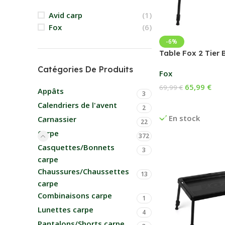
Avid carp
(1)
Fox
(6)
-6%
Table Fox 2 Tier 
Catégories De Produits
Fox
65,99
€
69,99
€
Appâts
3
Ajouter Au Panier
Calendriers de l'avent
2
En stock
Carnassier
22
Carpe
372
Casquettes/Bonnets
3
carpe
Chaussures/Chaussettes
13
carpe
Combinaisons carpe
1
Lunettes carpe
4
Pantalons/Shorts carpe