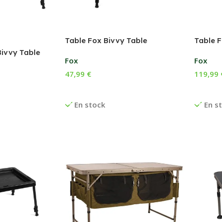
Table Fox Bivvy Table
Table F
Bivvy Table
Fox
Fox
47,99
€
119,99
Ajouter Au Panier
Ajoute
En stock
En s