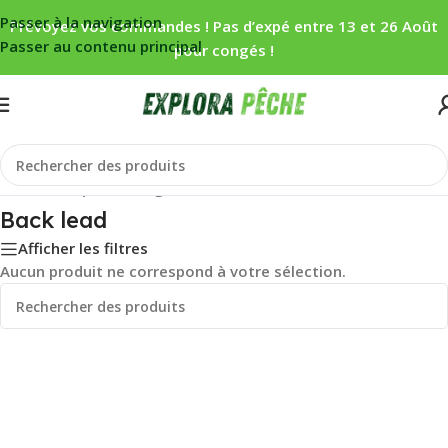
Passer à la navigation
Prévoyez vos commandes ! Pas d’expé entre 13 et 26 Août
Passer au contenu principal
pour congés !
Accueil
/
Carpe
/
Montage
/
Plombs
/
Back lead
Back lead
Afficher les filtres
Aucun produit ne correspond à votre sélection.