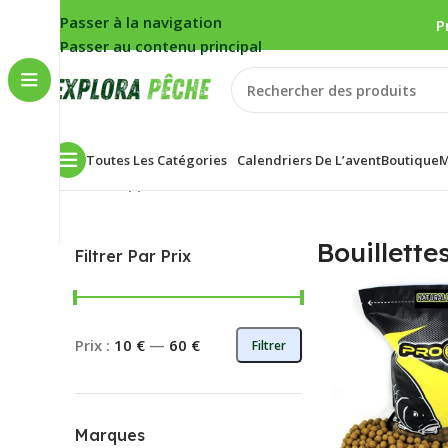
Passer à la navigation
P
Passer au contenu principal
Toutes Les Catégories
Calendriers De L’avent
Boutique
M
Accueil
/
Appâts
/
Bouillettes
Voici le seul résultat
Bouillette
Filtrer Par Prix
Prix :
10 €
—
60 €
Filtrer
Marques