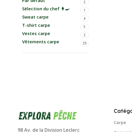
Par défaut
2
Sélection du chef 👨‍🍳
1
Sweat carpe
4
T-shirt carpe
5
Vestes carpe
2
Vêtements carpe
29
Catégo
Carpe
98 Av. de la Division Leclerc