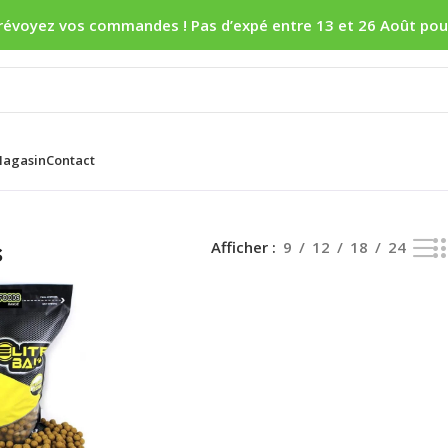
révoyez vos commandes ! Pas d’expé entre 13 et 26 Août pou
agasin
Contact
s
Afficher
9
12
18
24