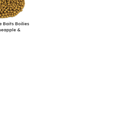
e Baits Boilies
neapple &