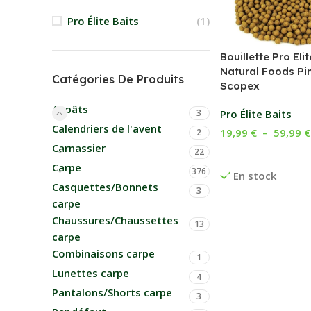
Pro Élite Baits
(1)
Bouillette Pro Elit
Natural Foods Pi
Catégories De Produits
Scopex
Appâts
Pro Élite Baits
3
Calendriers de l'avent
19,99
€
–
59,99
€
2
Carnassier
22
Choix Des Options
Carpe
376
En stock
Casquettes/Bonnets
3
carpe
Chaussures/Chaussettes
13
carpe
Combinaisons carpe
1
Lunettes carpe
4
Pantalons/Shorts carpe
3