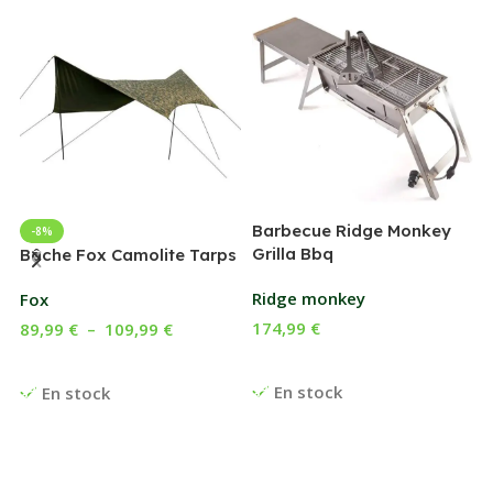
Barbecue Ridge Monkey
-8%
Grilla Bbq
G
Bâche Fox Camolite Tarps
Ridge monkey
Fox
174,99
€
89,99
€
–
109,99
€
Ajouter Au Panier
Choix Des Options
En stock
En stock