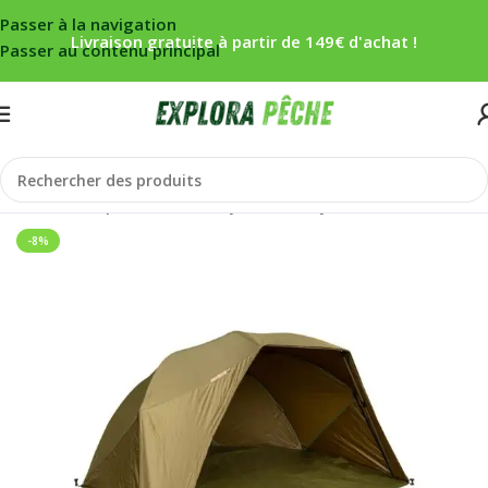
Passer à la navigation
Livraison gratuite à partir de 149€ d'achat !
Passer au contenu principal
Accueil
/
Carpe
/
Bivouac
/
Biwy/Abris
/
Biwy
-8%