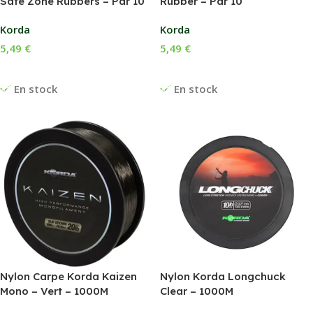
Safe Zone Rubbers – Par 10
Rubber – Par 10
Korda
Korda
5,49
€
5,49
€
Choix Des Options
Choix Des Options
En stock
En stock
Nylon Carpe Korda Kaizen
Nylon Korda Longchuck
Mono – Vert – 1000M
Clear – 1000M