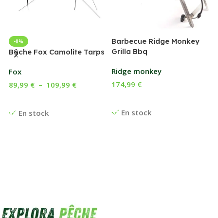
Barbecue Ridge Monkey
-8%
Grilla Bbq
G
Bâche Fox Camolite Tarps
Ridge monkey
Fox
174,99
€
89,99
€
–
109,99
€
Ajouter Au Panier
Choix Des Options
En stock
En stock