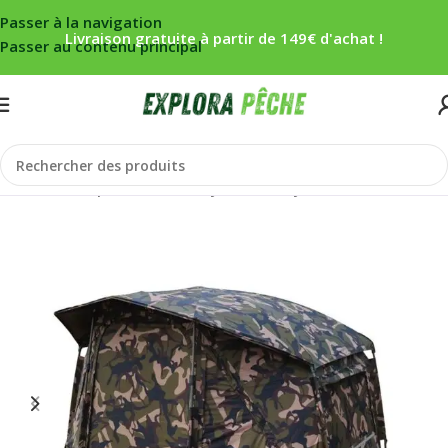
Passer à la navigation
Livraison gratuite à partir de 149€ d'achat !
Passer au contenu principal
Accueil
/
Carpe
/
Bivouac
/
Biwy/Abris
/
Biwy