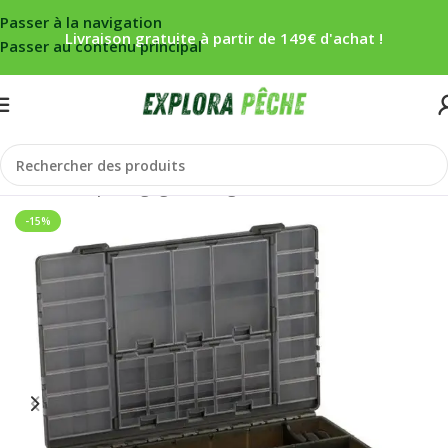
Passer à la navigation
Livraison gratuite à partir de 149€ d'achat !
Passer au contenu principal
Accueil
/
Carpe
/
Bagagerie/rangement
/
Caisses/Autres
-15%