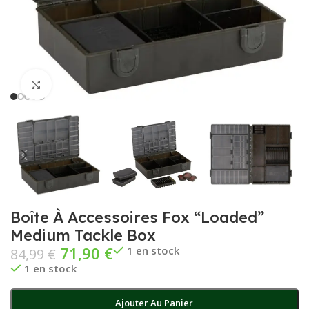
Cliquez pour agrandir
Boîte À Accessoires Fox “Loaded”
Medium Tackle Box
71,90
€
1 en stock
84,99
€
1 en stock
Ajouter Au Panier