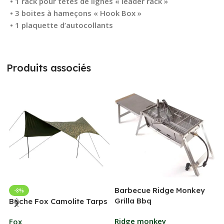
• 1 rack pour têtes de lignes « leader rack »
• 3 boites à hameçons « Hook Box »
• 1 plaquette d’autocollants
Produits associés
Barbecue Ridge Monkey
-8%
Grilla Bbq
G
Bâche Fox Camolite Tarps
Ridge monkey
Fox