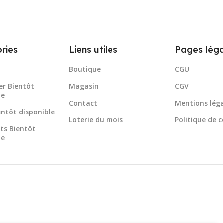
ries
Liens utiles
Pages léga
Boutique
CGU
er Bientôt
Magasin
CGV
le
Contact
Mentions léga
ientôt disponible
Loterie du mois
Politique de c
ts Bientôt
le