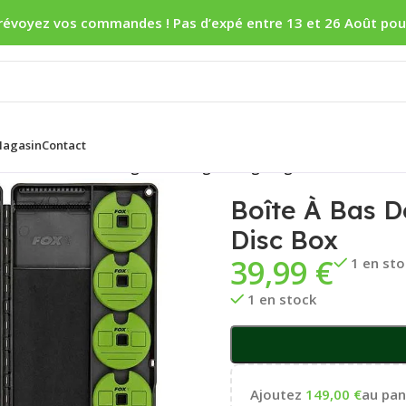
révoyez vos commandes ! Pas d’expé entre 13 et 26 Août pou
agasin
Contact
es
/
Boîte À Bas De Ligne Fox Edges Large Rig & Disc Box
Boîte À Bas D
Disc Box
39,99
€
1 en st
1 en stock
Ajoutez
149,00
€
au pani