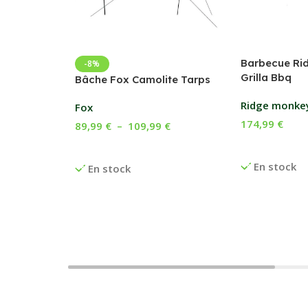
Barbecue Ri
-8%
Grilla Bbq
Bâche Fox Camolite Tarps
Ridge monke
Fox
174,99
€
89,99
€
–
109,99
€
Ajouter Au P
Choix Des Options
En stock
En stock