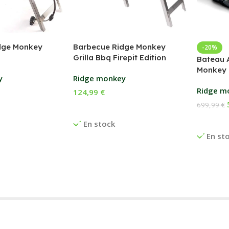
dge Monkey
Barbecue Ridge Monkey
-20%
Grilla Bbq Firepit Edition
Bateau 
Monkey 
y
Ridge monkey
Ridge m
124,99
€
699,99
€
anier
Ajouter Au Panier
Ajouter
En stock
En st