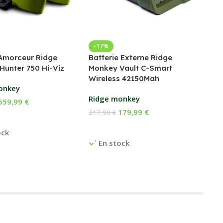
Bed
-17%
Amorceur Ridge
Batterie Externe Ridge
Fox
Hunter 750 Hi-Viz
Monkey Vault C-Smart
Wireless 42150Mah
169
onkey
Ch
Ridge monkey
559,99
€
E
179,99
€
217,99
€
 Au Panier
Ajouter Au Panier
ock
En stock