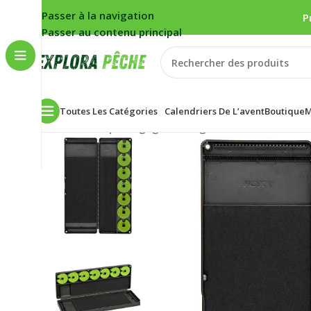
Passer à la navigation
P
Passer au contenu principal
Toutes Les Catégories
Calendriers De L’avent
Boutique
M
Accueil
/
Carpe
/
Bagagerie/rangement
/
Caisses/Autr