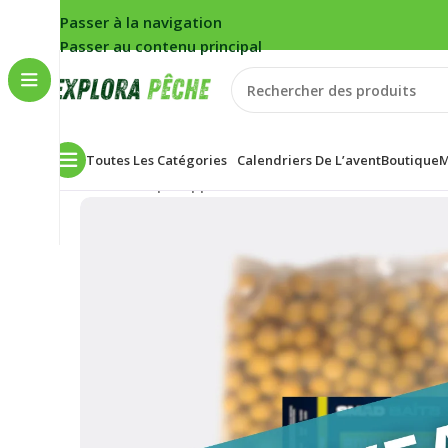
Passer à la navigation
Passer au contenu principal
Toutes Les Catégories
Calendriers De L’avent
Boutique
M
Accueil
/
Carpe
/
Appâts
/
Bouillettes
/
Bouillettes EXP