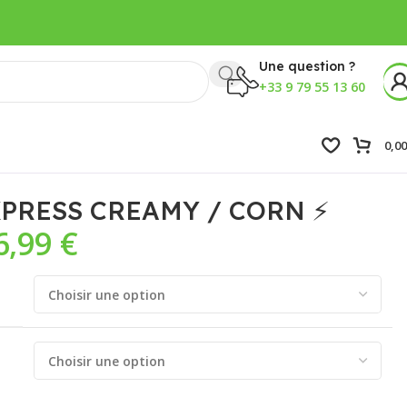
Une question ?
+33 9 79 55 13 60
0,0
EXPRESS CREAMY / CORN ⚡
6,99
€