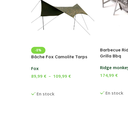
Barbecue Ri
-8%
Grilla Bbq
Bâche Fox Camolite Tarps
Ridge monke
Fox
174,99
€
89,99
€
–
109,99
€
Ajouter Au P
Choix Des Options
En stock
En stock