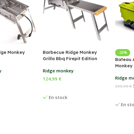
dge Monkey
Barbecue Ridge Monkey
-20%
Grilla Bbq Firepit Edition
Bateau 
Monkey 
y
Ridge monkey
Ridge m
124,99
€
699,99
€
anier
Ajouter Au Panier
Ajouter
En stock
En st