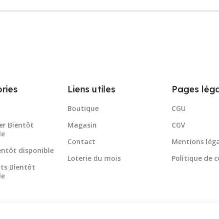
ries
Liens utiles
Pages léga
Boutique
CGU
er Bientôt
Magasin
CGV
le
Contact
Mentions léga
ientôt disponible
Loterie du mois
Politique de c
ts Bientôt
le