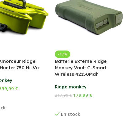
Bed
-17%
Amorceur Ridge
Batterie Externe Ridge
Fox
Hunter 750 Hi-Viz
Monkey Vault C-Smart
Wireless 42150Mah
169
onkey
Ch
Ridge monkey
559,99
€
E
179,99
€
217,99
€
 Au Panier
Ajouter Au Panier
ock
En stock