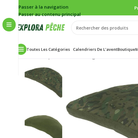
Passer à la navigation
P
Passer au contenu principal
Toutes Les Catégories
Calendriers De L’avent
Boutique
M
Accueil
/
Carpe
/
Bivouac
/
Couchage
/
Oreillers
/
Coussin