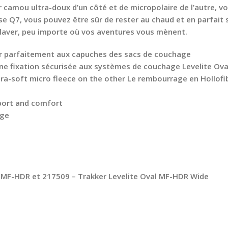
ur camou ultra-doux d’un côté et de micropolaire de l’autre, v
 Q7, vous pouvez être sûr de rester au chaud et en parfait so
à laver, peu importe où vos aventures vous mènent.
er parfaitement aux capuches des sacs de couchage
une fixation sécurisée aux systèmes de couchage Levelite Ov
tra-soft micro fleece on the other Le rembourrage en Hollofi
pport and comfort
age
l MF-HDR et 217509 – Trakker Levelite Oval MF-HDR Wide