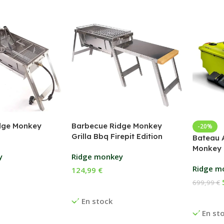
dge Monkey
Barbecue Ridge Monkey
-20%
Grilla Bbq Firepit Edition
Bateau 
Monkey 
y
Ridge monkey
Ridge m
124,99
€
699,99
€
anier
Ajouter Au Panier
Ajouter
En stock
En st