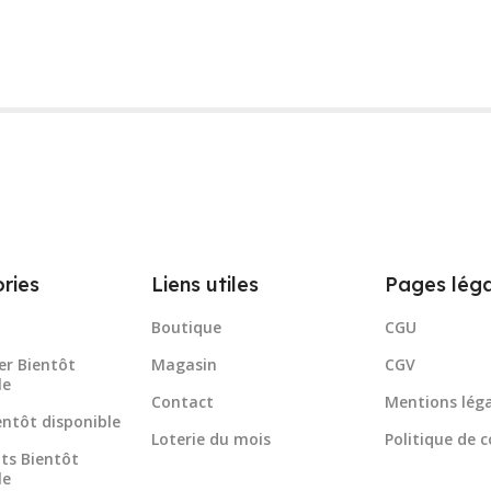
ries
Liens utiles
Pages léga
Boutique
CGU
er Bientôt
Magasin
CGV
le
Contact
Mentions léga
ientôt disponible
Loterie du mois
Politique de c
ts Bientôt
le