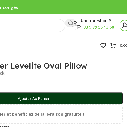
r congés !
Une question ?
+33 9 79 55 13 60
0,0
er Levelite Oval Pillow
ock
Ajouter Au Panier
er et bénéficiez de la livraison gratuite !
haits