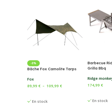
Barbecue Ri
-8%
Grilla Bbq
Bâche Fox Camolite Tarps
Ridge monke
Fox
174,99
€
89,99
€
–
109,99
€
Ajouter Au P
Choix Des Options
En stock
En stock