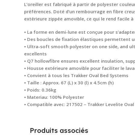
L’oreiller est fabriqué à partir de polyester coule
préférences. Doté d’un rembourrage en fibre creuse
extérieure zippée amovible, ce qui le rend facile 
• La forme en demi-lune est conçue pour s’adapt
• Des boucles de fixation élastiques permettent 
• Ultra-soft smooth polyester on one side, and ul
excellents
• Q7 hollowfibre ensures excellent insulation, su
• Housse extérieure amovible pour faciliter le lav
• Convient à tous les Trakker Oval Bed Systems
• Taille : Approx. 67 (L) x 30 (l) x 4.5cm (h)
• Poids: 0.36kg
• Materiau: 100% Polyester
• Compatible avec: 217502 – Trakker Levelite Ova
Produits associés