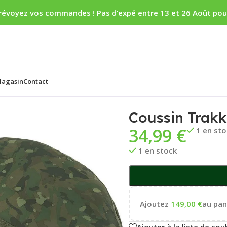
révoyez vos commandes ! Pas d’expé entre 13 et 26 Août pou
agasin
Contact
 Trakker Levelite Oval Pillow
Coussin Trakk
34,99
€
1 en st
1 en stock
Ajoutez
149,00
€
au pani
Ajouter à la liste de sou