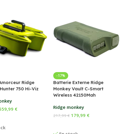
Bed
-17%
Amorceur Ridge
Batterie Externe Ridge
Fox
Hunter 750 Hi-Viz
Monkey Vault C-Smart
Wireless 42150Mah
169
onkey
Ch
Ridge monkey
559,99
€
E
179,99
€
217,99
€
 Au Panier
Ajouter Au Panier
ock
En stock