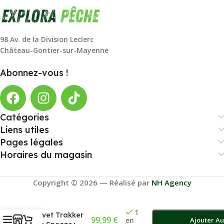
98 Av. de la Division Leclerc
Château-Gontier-sur-Mayenne
Abonnez-vous !
Catégories
Liens utiles
Pages légales
Horaires du magasin
Copyright © 2026 — Réalisé par
NH Agency
1
Duvet Trakker
99,99
€
en
Ajouter Au