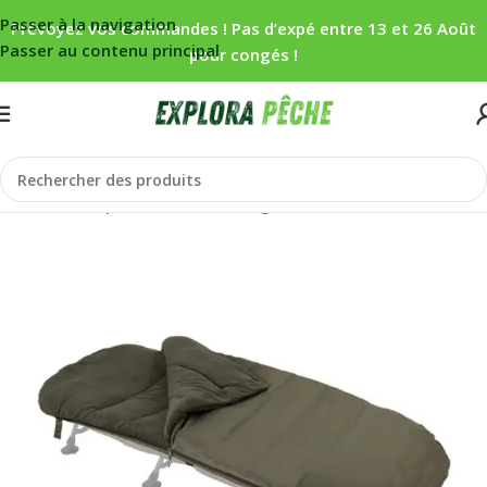
Passer à la navigation
Prévoyez vos commandes ! Pas d’expé entre 13 et 26 Août
Passer au contenu principal
pour congés !
Accueil
/
Carpe
/
Bivouac
/
Couchage
/
Duvets