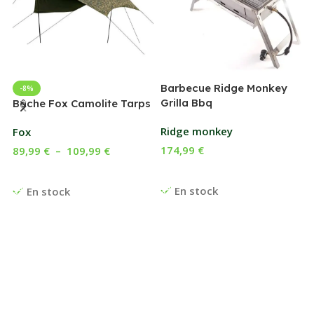
Barbecue Ridge Monkey
-8%
Grilla Bbq
G
Bâche Fox Camolite Tarps
Ridge monkey
Fox
174,99
€
89,99
€
–
109,99
€
Ajouter Au Panier
Choix Des Options
En stock
En stock