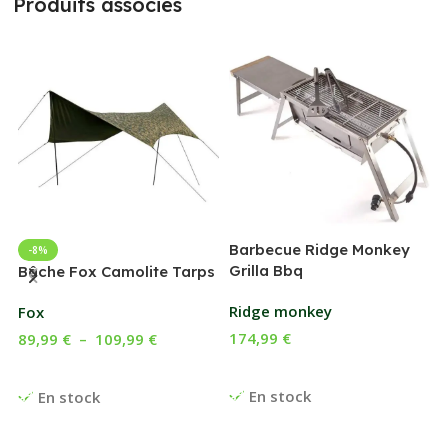
Produits associés
Barbecue Ridge Monkey
-8%
Grilla Bbq
G
Bâche Fox Camolite Tarps
Ridge monkey
Fox
174,99
€
89,99
€
–
109,99
€
Ajouter Au Panier
Choix Des Options
En stock
En stock