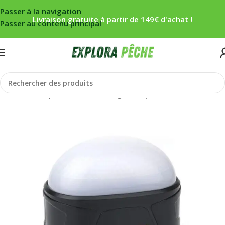
Passer à la navigation
Livraison gratuite à partir de 149€ d'achat !
Passer au contenu principal
Accueil
/
Carpe
/
Bivouac
/
Eclairage
/
Lampes ÉCLAIRAGE