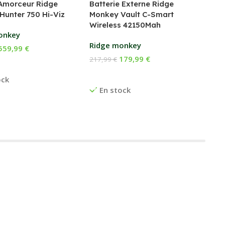
Amorceur Ridge
Batterie Externe Ridge
Fox
Hunter 750 Hi-Viz
Monkey Vault C-Smart
Wireless 42150Mah
169
onkey
Ch
Ridge monkey
559,99
€
E
179,99
€
217,99
€
 Au Panier
Ajouter Au Panier
ock
En stock