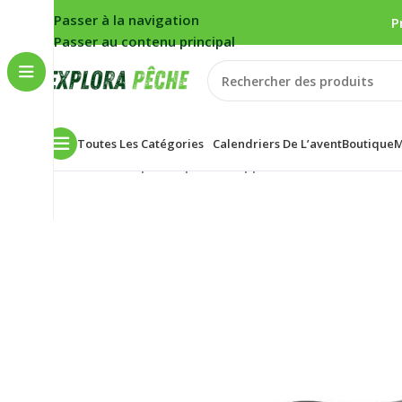
Passer à la navigation
P
Passer au contenu principal
Toutes Les Catégories
Calendriers De L’avent
Boutique
M
Accueil
/
Carpe
/
Propulsion appâts
/
Louches
/
Louche 