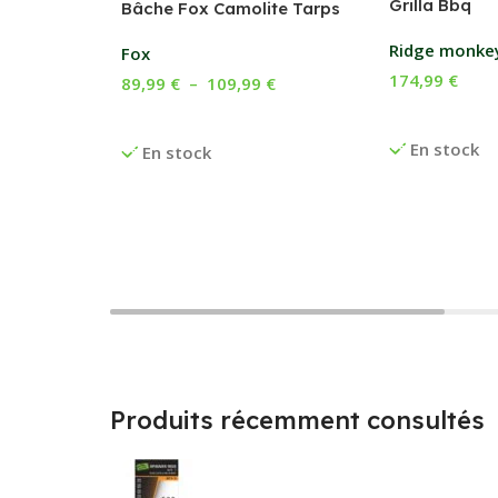
Grilla Bbq
Bâche Fox Camolite Tarps
Ridge monke
Fox
174,99
€
89,99
€
–
109,99
€
Ajouter Au P
Choix Des Options
En stock
En stock
Produits récemment consultés