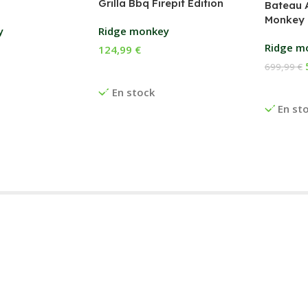
Grilla Bbq Firepit Edition
Bateau 
Monkey 
y
Ridge monkey
Ridge m
124,99
€
699,99
€
anier
Ajouter Au Panier
Ajouter
En stock
En st