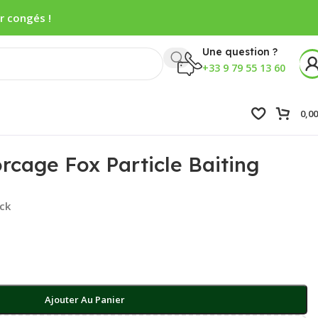
r congés !
Une question ?
+33 9 79 55 13 60
0,0
cage Fox Particle Baiting
ock
Ajouter Au Panier