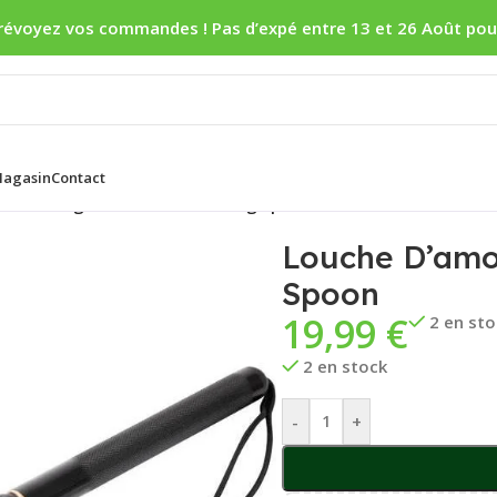
révoyez vos commandes ! Pas d’expé entre 13 et 26 Août pou
agasin
Contact
D’amorcage Fox Particle Baiting Spoon
Louche D’amor
Spoon
19,99
€
2 en st
2 en stock
-
+