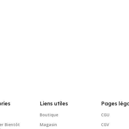
ries
Liens utiles
Pages léga
Boutique
CGU
er Bientôt
Magasin
CGV