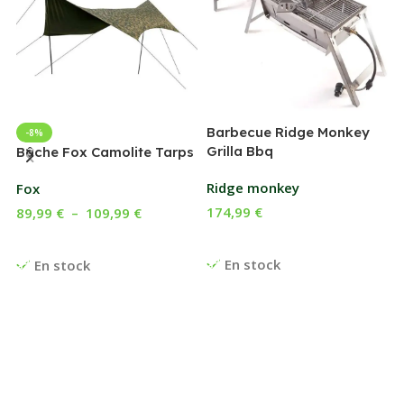
Barbecue Ridge Monkey
-8%
Grilla Bbq
G
Bâche Fox Camolite Tarps
Ridge monkey
Fox
174,99
€
89,99
€
–
109,99
€
Ajouter Au Panier
Choix Des Options
En stock
En stock