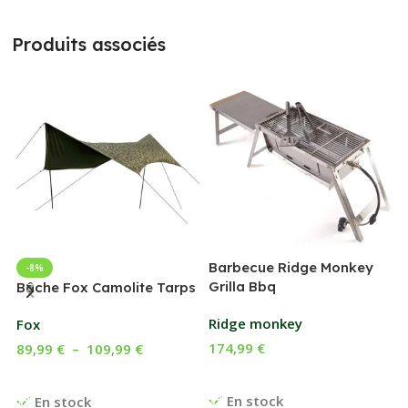
Produits associés
Barbecue Ridge Monkey
-8%
Grilla Bbq
G
Bâche Fox Camolite Tarps
Ridge monkey
Fox
174,99
€
89,99
€
–
109,99
€
Ajouter Au Panier
Choix Des Options
En stock
En stock