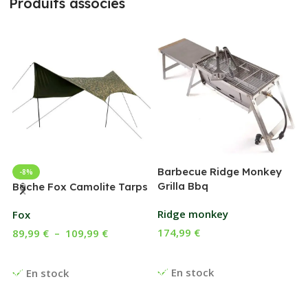
Produits associés
Barbecue Ridge Monkey
-8%
Grilla Bbq
G
Bâche Fox Camolite Tarps
Ridge monkey
Fox
174,99
€
89,99
€
–
109,99
€
Ajouter Au Panier
Choix Des Options
En stock
En stock