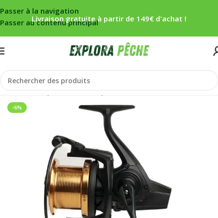
Passer à la navigation
Livraison gratuite à partir de 149€ d'achat !
Passer au contenu principal
Accueil
/
Carpe
/
Moulinets
/
Spod
-6%