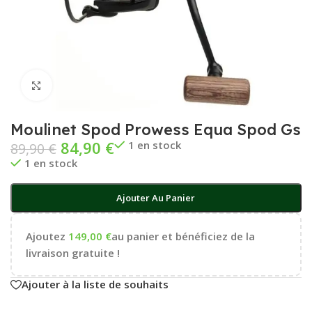
Cliquez pour agrandir
Moulinet Spod Prowess Equa Spod Gs
84,90
€
1 en stock
89,90
€
1 en stock
Ajouter Au Panier
Ajoutez
149,00
€
au panier et bénéficiez de la
livraison gratuite !
Ajouter à la liste de souhaits