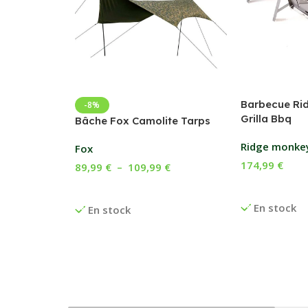
Barbecue Ri
-8%
Grilla Bbq
Bâche Fox Camolite Tarps
Ridge monke
Fox
174,99
€
89,99
€
–
109,99
€
Ajouter Au P
Choix Des Options
En stock
En stock