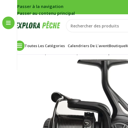
Passer à la navigation
Passer au contenu principal
Toutes Les Catégories
Calendriers De L’avent
Boutique
M
Accueil
/
Carpe
/
Moulinets
/
Spod
/
Moulinet Spod Prowe