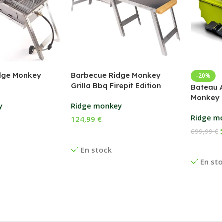
dge Monkey
Barbecue Ridge Monkey
-20%
Grilla Bbq Firepit Edition
Bateau 
Monkey 
y
Ridge monkey
Ridge m
124,99
€
699,99
€
anier
Ajouter Au Panier
Ajouter
En stock
En st