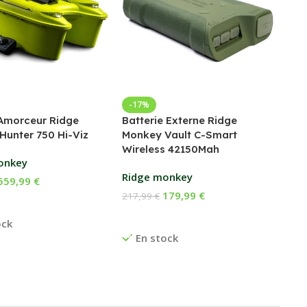
Bed
-17%
Amorceur Ridge
Batterie Externe Ridge
Fox
Hunter 750 Hi-Viz
Monkey Vault C-Smart
Wireless 42150Mah
169
onkey
Ch
Ridge monkey
559,99
€
E
179,99
€
217,99
€
 Au Panier
Ajouter Au Panier
ock
En stock