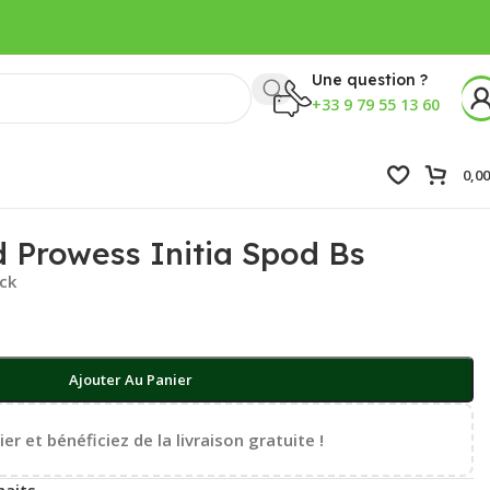
Une question ?
+33 9 79 55 13 60
0,0
 Prowess Initia Spod Bs
ock
Ajouter Au Panier
er et bénéficiez de la livraison gratuite !
haits