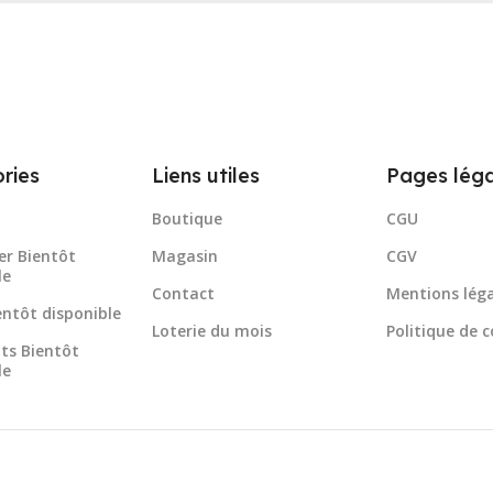
ries
Liens utiles
Pages léga
Boutique
CGU
er Bientôt
Magasin
CGV
le
Contact
Mentions léga
ientôt disponible
Loterie du mois
Politique de c
ts Bientôt
le