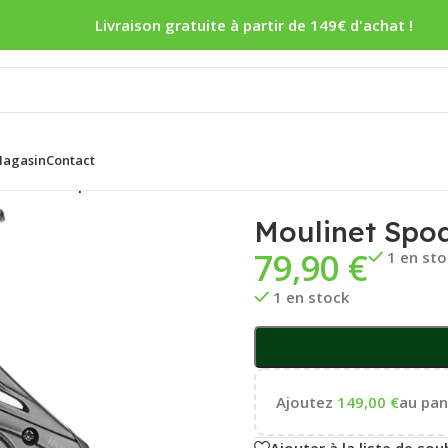
Livraison gratuite à partir de 149€ d'achat !
agasin
Contact
ss Initia Spod Bs
Moulinet Spod
79,90
€
1 en st
1 en stock
Ajoutez
149,00
€
au pani
Ajouter à la liste de sou