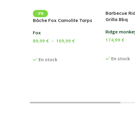
Barbecue Ri
-8%
Grilla Bbq
Bâche Fox Camolite Tarps
Ridge monke
Fox
174,99
€
89,99
€
–
109,99
€
Ajouter Au P
Choix Des Options
En stock
En stock