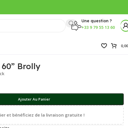
Une question ?
+33 9 79 55 13 60
0,0
 60” Brolly
ock
Ajouter Au Panier
er et bénéficiez de la livraison gratuite !
haits