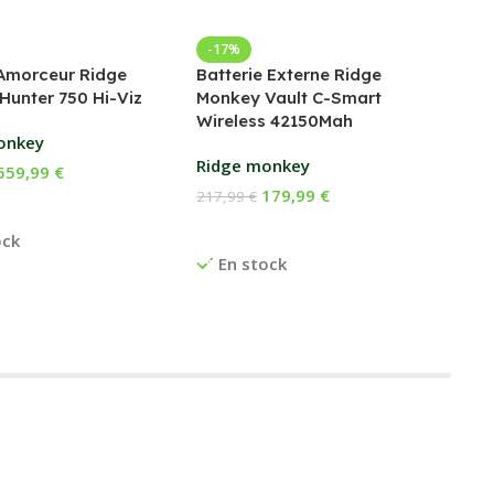
Bed
-17%
Amorceur Ridge
Batterie Externe Ridge
Fox
Hunter 750 Hi-Viz
Monkey Vault C-Smart
Wireless 42150Mah
169
onkey
Ch
Ridge monkey
559,99
€
E
179,99
€
217,99
€
 Au Panier
Ajouter Au Panier
ock
En stock