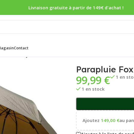
Livraison gratuite à partir de 149€ d'achat !
agasin
Contact
Fox 60” Brolly
Parapluie Fox
99,99
€
1 en st
1 en stock
Ajoutez
149,00
€
au pani
Ajouter à la liste de sou