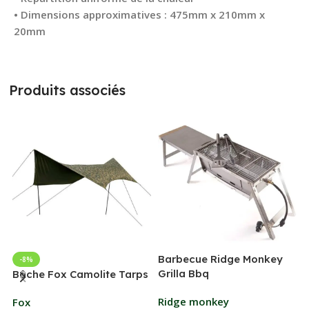
• Dimensions approximatives : 475mm x 210mm x
20mm
Produits associés
Barbecue Ridge Monkey
-8%
Grilla Bbq
G
Bâche Fox Camolite Tarps
Ridge monkey
Fox