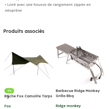
• Livré avec une housse de rangement zippée en
néoprène
Produits associés
Barbecue Ridge Monkey
-8%
Grilla Bbq
G
Bâche Fox Camolite Tarps
Ridge monkey
Fox