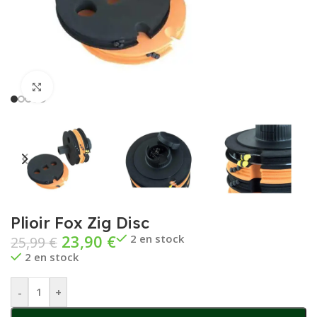
Cliquez pour agrandir
Plioir Fox Zig Disc
23,90
€
2 en stock
25,99
€
2 en stock
-
+