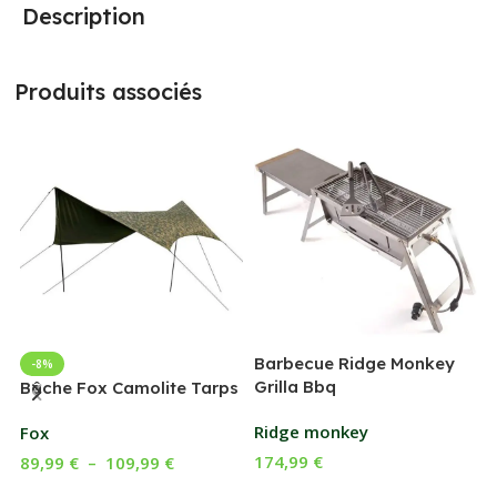
Description
Produits associés
Barbecue Ridge Monkey
-8%
Grilla Bbq
G
Bâche Fox Camolite Tarps
Ridge monkey
Fox
174,99
€
89,99
€
–
109,99
€
Ajouter Au Panier
Choix Des Options