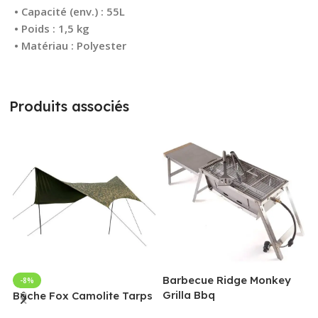
• Capacité (env.) : 55L
• Poids : 1,5 kg
• Matériau : Polyester
Produits associés
Barbecue Ridge Monkey
-8%
Grilla Bbq
G
Bâche Fox Camolite Tarps