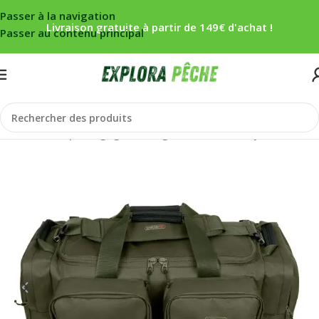
Passer à la navigation
Livraison gratuite à partir de 149€ d'achat !
Passer au contenu principal
Accueil
/
Carpe
/
Bagagerie/rangement
/
Sacs carryall