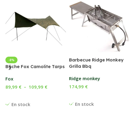
Barbecue Ridge Monkey
-8%
Grilla Bbq
G
Bâche Fox Camolite Tarps
Ridge monkey
Fox
174,99
€
89,99
€
–
109,99
€
Ajouter Au Panier
Choix Des Options
En stock
En stock