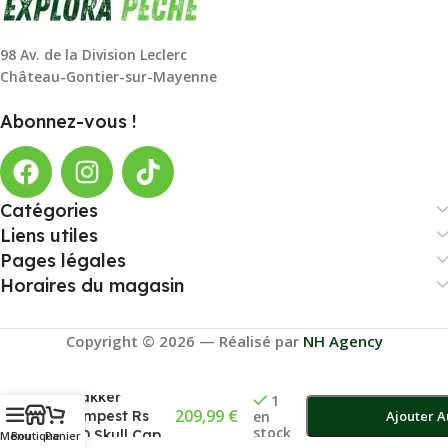
98 Av. de la Division Leclerc
Château-Gontier-sur-Mayenne
Abonnez-vous !
Catégories
Liens utiles
Pages légales
Horaires du magasin
Copyright © 2026 — Réalisé par
NH Agency
Surtoile
Trakker
1
209,99
€
Tempest Rs
en
Ajouter A
stock
150 Skull Cap
Menu
Boutique
Panier