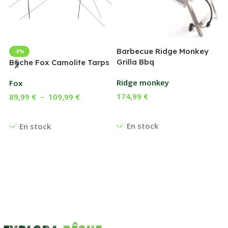
Barbecue Ridge Monkey
-8%
Grilla Bbq
G
Bâche Fox Camolite Tarps
Ridge monkey
Fox
174,99
€
89,99
€
–
109,99
€
Ajouter Au Panier
Choix Des Options
En stock
En stock